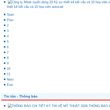
thiết kế kết cấu và 10 họa viên autocad
Start
Prev
2
3
4
5
6
7
8
9
10
11
Next
End
Tin tức - Thông báo
THÔNG BÁO C