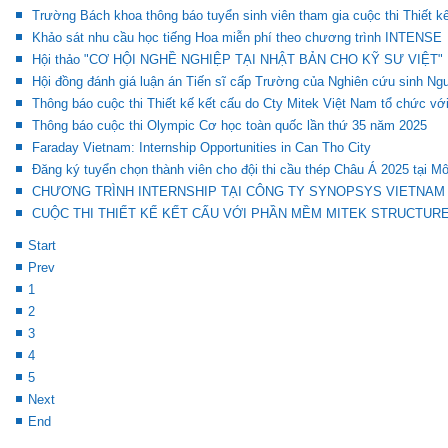
Trường Bách khoa thông báo tuyển sinh viên tham gia cuộc thi Thiết 
Khảo sát nhu cầu học tiếng Hoa miễn phí theo chương trình INTENSE
Hội thảo "CƠ HỘI NGHỀ NGHIỆP TẠI NHẬT BẢN CHO KỸ SƯ VIỆT"
Hội đồng đánh giá luận án Tiến sĩ cấp Trường của Nghiên cứu sinh N
Thông báo cuộc thi Thiết kế kết cấu do Cty Mitek Việt Nam tổ chức vớ
Thông báo cuộc thi Olympic Cơ học toàn quốc lần thứ 35 năm 2025
Faraday Vietnam: Internship Opportunities in Can Tho City
Đăng ký tuyển chọn thành viên cho đội thi cầu thép Châu Á 2025 tại M
CHƯƠNG TRÌNH INTERNSHIP TẠI CÔNG TY SYNOPSYS VIETNAM
CUỘC THI THIẾT KẾ KẾT CẤU VỚI PHẦN MỀM MITEK STRUCTUR
Start
Prev
1
2
3
4
5
Next
End