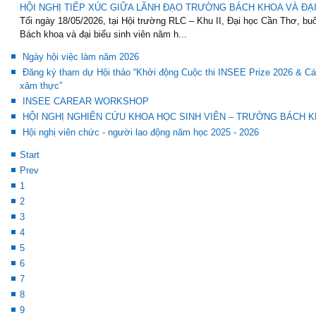
HỘI NGHỊ TIẾP XÚC GIỮA LÃNH ĐẠO TRƯỜNG BÁCH KHOA VÀ ĐẠI 
Tối ngày 18/05/2026, tại Hội trường RLC – Khu II, Đại học Cần Thơ, buổ
Bách khoa và đại biểu sinh viên năm h...
Ngày hội việc làm năm 2026
Đăng ký tham dự Hội thảo “Khởi động Cuộc thi INSEE Prize 2026 & Các
xâm thực”
INSEE CAREAR WORKSHOP
HỘI NGHỊ NGHIÊN CỨU KHOA HỌC SINH VIÊN – TRƯỜNG BÁCH KH
Hội nghị viên chức - người lao động năm học 2025 - 2026
Start
Prev
1
2
3
4
5
6
7
8
9