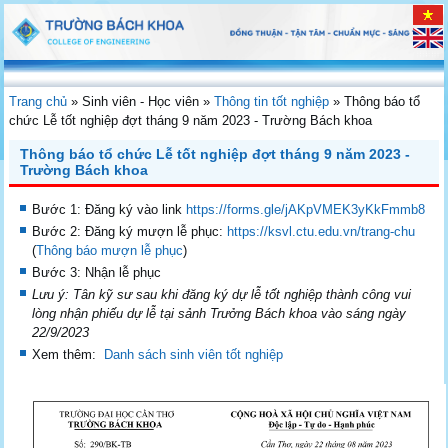
Trang chủ
»
Sinh viên - Học viên
»
Thông tin tốt nghiệp
»
Thông báo tổ
chức Lễ tốt nghiệp đợt tháng 9 năm 2023 - Trường Bách khoa
Thông báo tổ chức Lễ tốt nghiệp đợt tháng 9 năm 2023 -
Trường Bách khoa
Bước 1: Đăng ký vào link
https://forms.gle/jAKpVMEK3yKkFmmb8
Bước 2: Đăng ký mượn lễ phục:
https://ksvl.ctu.edu.vn/trang-chu
(
Thông báo mượn lễ phục
)
Bước 3: Nhận lễ phục
Lưu ý: Tân kỹ sư sau khi đăng ký dự lễ tốt nghiệp thành công vui
lòng nhận phiếu dự lễ tại sảnh Trưởng Bách khoa vào sáng ngày
22/9/2023
Xem thêm:
Danh sách sinh viên tốt nghiệp