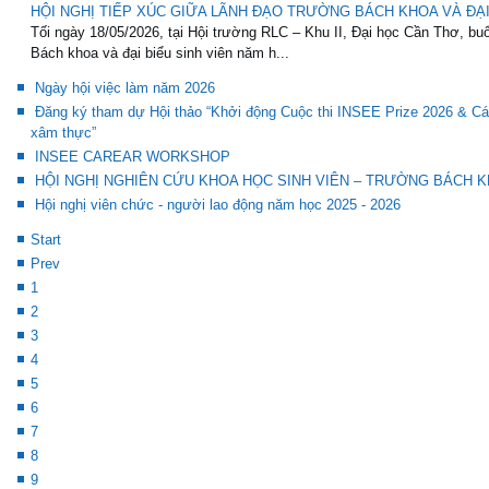
HỘI NGHỊ TIẾP XÚC GIỮA LÃNH ĐẠO TRƯỜNG BÁCH KHOA VÀ ĐẠI 
Tối ngày 18/05/2026, tại Hội trường RLC – Khu II, Đại học Cần Thơ, buổ
Bách khoa và đại biểu sinh viên năm h...
Ngày hội việc làm năm 2026
Đăng ký tham dự Hội thảo “Khởi động Cuộc thi INSEE Prize 2026 & Các
xâm thực”
INSEE CAREAR WORKSHOP
HỘI NGHỊ NGHIÊN CỨU KHOA HỌC SINH VIÊN – TRƯỜNG BÁCH KH
Hội nghị viên chức - người lao động năm học 2025 - 2026
Start
Prev
1
2
3
4
5
6
7
8
9