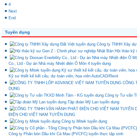
4
Next
End
Tuyển dụng
Công ty TNHH Xây dựn
Hội thảo kỹ
Co., Ltd - Dự án Nhà máy Nhiệt điện Ô Môn 4 tuyển dụng
Kỹ sư thiết kế kết cấu, dự toán viên, họa viên AutoCAD/Revit
CÔNG 
DỤNG
Công ty Tư vấn 
Tập đoàn Mỹ Lan tuyển dụng
ĐIỆN CHD VIỆT NAM TUYỂN DỤNG
Công ty Mitek tuyển dụng
Công ty Phân bón Dầu khí Cà Mau (PVCFC) tuyển thực tập sinh