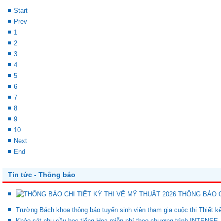
Start
Prev
1
2
3
4
5
6
7
8
9
10
Next
End
Tin tức - Thông báo
THÔNG BÁO C
Trường Bách khoa thông báo tuyển sinh viên tham gia cuộc thi Thiết 
Khảo sát nhu cầu học tiếng Hoa miễn phí theo chương trình INTENSE