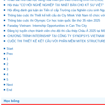
Hội thảo "CƠ HỘI NGHỀ NGHIỆP TẠI NHẬT BẢN CHO KỸ SƯ VIỆT"
Hội đồng đánh giá luận án Tiến sĩ cấp Trường của Nghiên cứu sinh N
Thông báo cuộc thi Thiết kế kết cấu do Cty Mitek Việt Nam tổ chức vớ
Thông báo cuộc thi Olympic Cơ học toàn quốc lần thứ 35 năm 2025
Faraday Vietnam: Internship Opportunities in Can Tho City
Đăng ký tuyển chọn thành viên cho đội thi cầu thép Châu Á 2025 tại M
CHƯƠNG TRÌNH INTERNSHIP TẠI CÔNG TY SYNOPSYS VIETNAM
CUỘC THI THIẾT KẾ KẾT CẤU VỚI PHẦN MỀM MITEK STRUCTUR
Start
Prev
1
2
3
4
5
Next
End
Học bổng