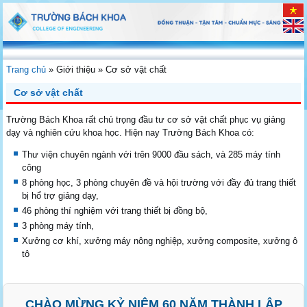
Trang chủ
»
Giới thiệu
»
Cơ sở vật chất
Cơ sở vật chất
Trường Bách Khoa rất chú trọng đầu tư cơ sở vật chất phục vụ giảng
dạy và nghiên cứu khoa học. Hiện nay Trường Bách Khoa có:
Thư viện chuyên ngành
với trên 9000 đầu sách
,
và 285 máy tính
công
8 phòng học, 3 phòng chuyên đề và hội trường với đầy đủ trang thiết
bị hổ trợ giảng dạy,
46
phòng thí nghiệm với trang thiết bị đồng bộ,
3 phòng máy tính,
Xưởng cơ khí, xưởng máy nông nghiệp, xưởng composite, xưởng ô
tô
CHÀO MỪNG KỶ NIỆM 60 NĂM THÀNH LẬP