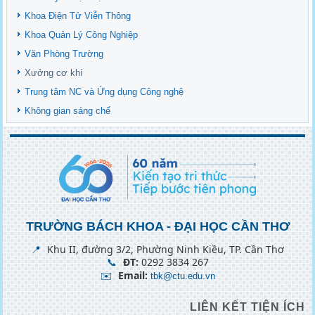
Khoa Điện Tử Viễn Thông
Khoa Quản Lý Công Nghiệp
Văn Phòng Trường
Xưởng cơ khí
Trung tâm NC và Ứng dụng Công nghệ
Không gian sáng chế
TRƯỜNG BÁCH KHOA - ĐẠI HỌC CẦN THƠ
📍
Khu II, đường 3/2, Phường Ninh Kiều, TP. Cần Thơ
📞
ĐT:
0292 3834 267
✉️
Email:
tbk@ctu.edu.vn
LIÊN KẾT TIỆN ÍCH