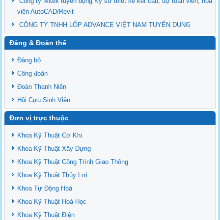
Công ty Mitek tuyển dụng Kỹ sư thiết kế kết cấu, dự toán viên, họa
viên AutoCAD/Revit
CÔNG TY TNHH LỐP ADVANCE VIỆT NAM TUYỂN DỤNG
Đảng & Đoàn thể
Đảng bộ
Công đoàn
Đoàn Thanh Niên
Hội Cựu Sinh Viên
Đơn vị trực thuộc
Khoa Kỹ Thuật Cơ Khi
Khoa Kỹ Thuật Xây Dựng
Khoa Kỹ Thuật Công Trình Giao Thông
Khoa Kỹ Thuật Thủy Lợi
Khoa Tự Động Hoá
Khoa Kỹ Thuật Hoá Học
Khoa Kỹ Thuật Điện