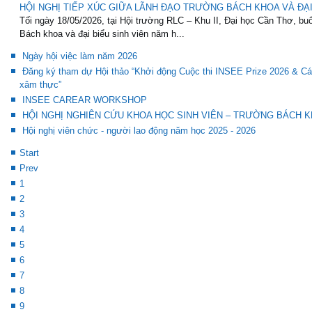
HỘI NGHỊ TIẾP XÚC GIỮA LÃNH ĐẠO TRƯỜNG BÁCH KHOA VÀ ĐẠI 
Tối ngày 18/05/2026, tại Hội trường RLC – Khu II, Đại học Cần Thơ, buổ
Bách khoa và đại biểu sinh viên năm h...
Ngày hội việc làm năm 2026
Đăng ký tham dự Hội thảo “Khởi động Cuộc thi INSEE Prize 2026 & Các
xâm thực”
INSEE CAREAR WORKSHOP
HỘI NGHỊ NGHIÊN CỨU KHOA HỌC SINH VIÊN – TRƯỜNG BÁCH KH
Hội nghị viên chức - người lao động năm học 2025 - 2026
Start
Prev
1
2
3
4
5
6
7
8
9