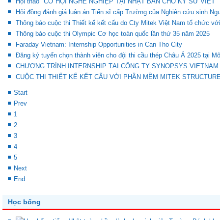
Hội thảo "CƠ HỘI NGHỀ NGHIỆP TẠI NHẬT BẢN CHO KỸ SƯ VIỆT"
Hội đồng đánh giá luận án Tiến sĩ cấp Trường của Nghiên cứu sinh N
Thông báo cuộc thi Thiết kế kết cấu do Cty Mitek Việt Nam tổ chức vớ
Thông báo cuộc thi Olympic Cơ học toàn quốc lần thứ 35 năm 2025
Faraday Vietnam: Internship Opportunities in Can Tho City
Đăng ký tuyển chọn thành viên cho đội thi cầu thép Châu Á 2025 tại M
CHƯƠNG TRÌNH INTERNSHIP TẠI CÔNG TY SYNOPSYS VIETNAM
CUỘC THI THIẾT KẾ KẾT CẤU VỚI PHẦN MỀM MITEK STRUCTUR
Start
Prev
1
2
3
4
5
Next
End
Học bổng