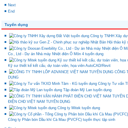
Next
End
Tuyển dụng
Công ty TNHH Xây dựn
Hội thảo kỹ
Co., Ltd - Dự án Nhà máy Nhiệt điện Ô Môn 4 tuyển dụng
Kỹ sư thiết kế kết cấu, dự toán viên, họa viên AutoCAD/Revit
CÔNG 
DỤNG
Công ty Tư vấn 
Tập đoàn Mỹ Lan tuyển dụng
ĐIỆN CHD VIỆT NAM TUYỂN DỤNG
Công ty Mitek tuyển dụng
Công ty Phân bón Dầu khí Cà Mau (PVCFC) tuyển thực tập sinh