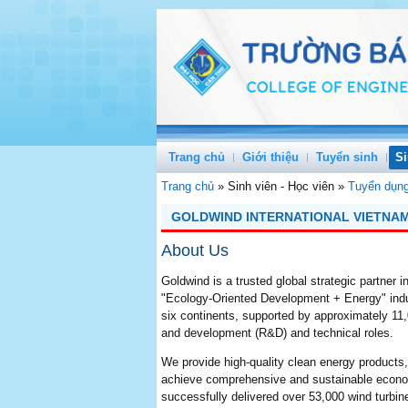
Trang chủ
Giới thiệu
Tuyển sinh
Si
Trang chủ
»
Sinh viên - Học viên
»
Tuyển dụn
GOLDWIND INTERNATIONAL VIETNAM 
About Us
Goldwind is a trusted global strategic partner 
"Ecology-Oriented Development + Energy" indu
six continents, supported by approximately 11
and development (R&D) and technical roles.
We provide high-quality clean energy products
achieve comprehensive and sustainable econom
successfully delivered over 53,000 wind turbin