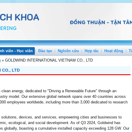
nh viên - Học viên
Đào tạo
Nghiên cứu
Hợp tác
Hoạt động
T
g
»
GOLDWIND INTERNATIONAL VIETNAM CO., LTD
CO., LTD
in clean energy, dedicated to "Driving a Renewable Future" through an
stry model. Our extensive global network spans over 40 countries across
,000 employees worldwide, including more than 3,000 dedicated to research
, solutions, devices, and services, empowering cities and businesses to
ic, ecological, and social development. As of Q3 2024, Goldwind has
es globally, boasting a cumulative installed capacity exceeding 128 GW. Our