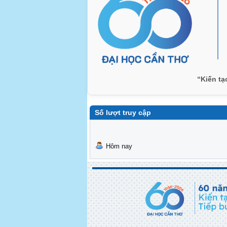
“Kiến tạ
Số lượt truy cập
Hôm nay