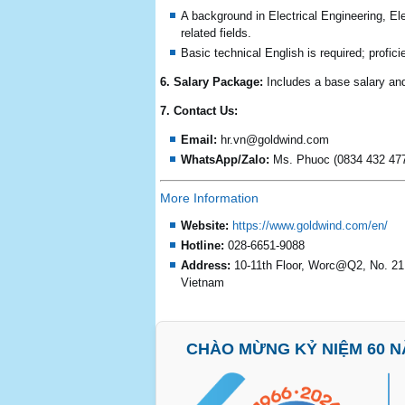
A background in Electrical Engineering, E
related fields.
Basic technical English is required; profici
6. Salary Package:
Includes a base salary an
7. Contact Us:
Email:
hr.vn@goldwind.com
WhatsApp/Zalo:
Ms. Phuoc (0834 432 47
More Information
Website:
https://www.goldwind.com/en/
Hotline:
028-6651-9088
Address:
10-11th Floor, Worc@Q2, No. 21,
Vietnam
CHÀO MỪNG KỶ NIỆM 60 NĂ