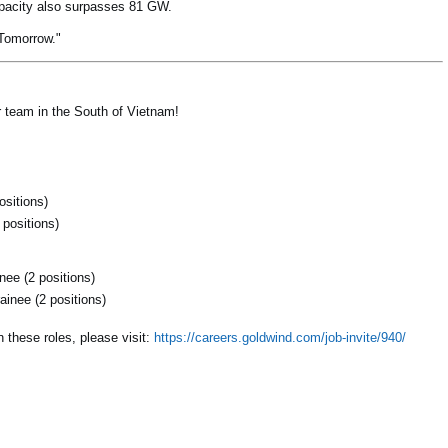
pacity also surpasses 81 GW.
 Tomorrow."
ur team in the South of Vietnam!
ositions)
positions)
nee (2 positions)
inee (2 positions)
 these roles, please visit:
https://careers.goldwind.com/job-invite/940/