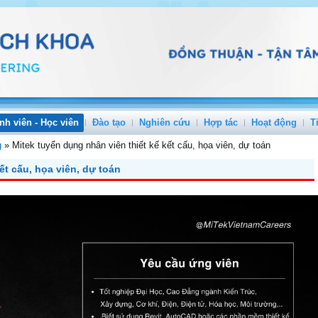
nh viên - Học viên
Đào tạo
Nghiên cứu
Hợp tác
Hoạt động
T
g
»
Mitek tuyển dụng nhân viên thiết kế kết cấu, họa viên, dự toán
ết cấu, họa viên, dự toán