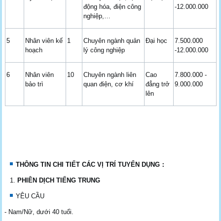
động hóa, điện công
-12.000.000
nghiệp,…
5
Nhân viên kế
1
Chuyên ngành quản
Đại học
7.500.000
hoạch
lý công nghiệp
-12.000.000
6
Nhân viên
10
Chuyên ngành liên
Cao
7.800.000 -
bảo trì
quan điện, cơ khí
đẳng trở
9.000.000
lên
THÔNG TIN CHI TIẾT CÁC VỊ TRÍ TUYỂN DỤNG
：
PHIÊN DỊCH TIẾNG TRUNG
YÊU CẦU
- Nam/Nữ, dưới 40 tuổi.