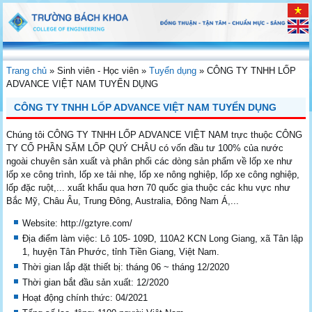
Trang chủ
»
Sinh viên - Học viên
»
Tuyển dụng
»
CÔNG TY TNHH LỐP
ADVANCE VIỆT NAM TUYỂN DỤNG
CÔNG TY TNHH LỐP ADVANCE VIỆT NAM TUYỂN DỤNG
Chúng tôi CÔNG TY TNHH LỐP ADVANCE VIỆT NAM trực thuộc CÔNG
TY CỔ PHẦN SĂM LỐP QUÝ CHÂU có vốn đầu tư 100% của nước
ngoài chuyên sản xuất và phân phối các dòng sản phẩm về lốp xe như
lốp xe công trình, lốp xe tải nhẹ, lốp xe nông nghiệp, lốp xe công nghiệp,
lốp đặc ruột,... xuất khẩu qua hơn 70 quốc gia thuộc các khu vực như
Bắc Mỹ, Châu Âu, Trung Đông, Australia, Đông Nam Á,...
Website: http://gztyre.com/
Địa điểm làm việc: Lô 105- 109D, 110A2 KCN Long Giang, xã Tân lập
1, huyện Tân Phước, tỉnh Tiền Giang, Việt Nam.
Thời gian lắp đặt thiết bị: tháng 06 ~ tháng 12/2020
Thời gian bắt đầu sản xuất: 12/2020
Hoạt động chính thức: 04/2021