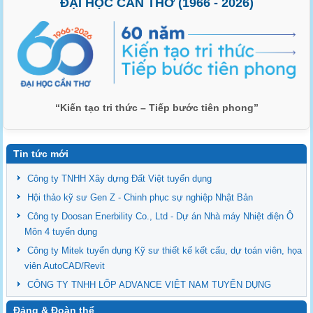
ĐẠI HỌC CẦN THƠ (1966 - 2026)
“Kiến tạo tri thức – Tiếp bước tiên phong”
Tin tức mới
Công ty TNHH Xây dựng Đất Việt tuyển dụng
Hội thảo kỹ sư Gen Z - Chinh phục sự nghiệp Nhật Bản
Công ty Doosan Enerbility Co., Ltd - Dự án Nhà máy Nhiệt điện Ô
Môn 4 tuyển dụng
Công ty Mitek tuyển dụng Kỹ sư thiết kế kết cấu, dự toán viên, họa
viên AutoCAD/Revit
CÔNG TY TNHH LỐP ADVANCE VIỆT NAM TUYỂN DỤNG
Đảng & Đoàn thể