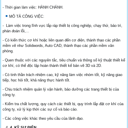
- Thời gian làm việc: HÀNH CHÁNH.
MÔ TẢ CÔNG VIỆC:
- Làm việc trong lĩnh vực lắp ráp thiết bị công nghiệp, chạy thử, bảo trì,
phán đoán lỗi,...
- Có kiến thức cơ khí hoặc liên quan đến cơ điện, thành thạo các phần
mềm vẽ như Solidwords, Auto CAD, thành thạo các phần mềm văn
phòng.
- Quen thuộc với các nguyên tắc, tiêu chuẩn và thông số kỹ thuật thiết kế
cơ khí, có thể độc lập hoàn thành thiết kế bản vẽ 3D và 2D.
- Có tinh thần trách nhiệm cao, kỹ năng làm việc nhóm tốt, kỹ năng giao
tiếp, học hỏi tốt, khả năng thực hành tốt.
- Chịu trách nhiệm quản lý vận hành, bảo dưỡng các trang thiết bị của
công ty.
- Kiểm tra chất lượng, quy cách các thiết bị, quy trình lắp đặt cơ khí của
công ty, xử lý kịp thời các sự cố và báo cáo.
- Các công việc khác theo yêu cầu của lãnh đạo.
4
. KỸ SƯ ĐIỆN