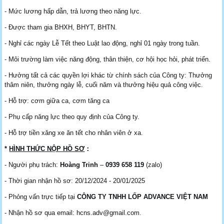
- Mức lương hấp dẫn, trả lương theo năng lực.
- Được tham gia BHXH, BHYT, BHTN.
- Nghỉ các ngày Lễ Tết theo Luật lao động, nghỉ 01 ngày trong tuần.
- Môi trường làm việc năng động, thân thiện, cơ hội học hỏi, phát triển.
- Hưởng tất cả các quyền lợi khác từ chính sách của Công ty: Thưởng
thâm niên, thưởng ngày lễ, cuối năm và thưởng hiệu quả công việc.
- Hỗ trợ: cơm giữa ca, cơm tăng ca
- Phụ cấp năng lực theo quy định của Công ty.
- Hỗ trợ tiền xăng xe ăn tết cho nhân viên ở xa.
*
HÌNH THỨC NỘP HỒ SƠ
：
- Người phụ trách:
Hoàng Trinh
–
0939 658 119
(zalo)
- Thời gian nhận hồ sơ: 20/12/2024 - 20/01/2025
- Phỏng vấn trực tiếp tại
CÔNG TY TNHH LỐP ADVANCE VIỆT NAM
- Nhận hồ sơ qua email: hcns.adv@gmail.com.