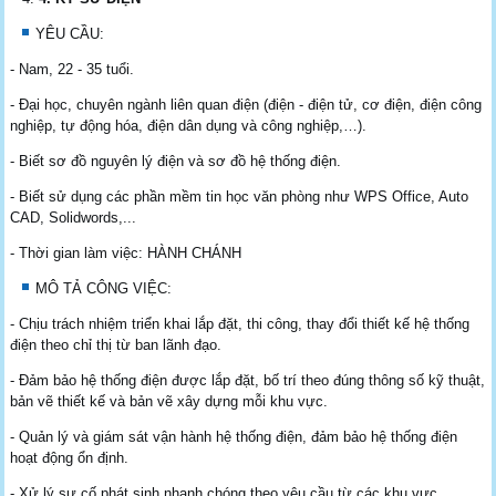
YÊU CẦU:
- Nam, 22 - 35 tuổi.
- Đại học, chuyên ngành liên quan điện (điện - điện tử, cơ điện, điện công
nghiệp, tự động hóa, điện dân dụng và công nghiệp,…).
- Biết sơ đồ nguyên lý điện và sơ đồ hệ thống điện.
- Biết sử dụng các phần mềm tin học văn phòng như WPS Office, Auto
CAD, Solidwords,...
- Thời gian làm việc: HÀNH CHÁNH
MÔ TẢ CÔNG VIỆC:
- Chịu trách nhiệm triển khai lắp đặt, thi công, thay đổi thiết kế hệ thống
điện theo chỉ thị từ ban lãnh đạo.
- Đảm bảo hệ thống điện được lắp đặt, bố trí theo đúng thông số kỹ thuật,
bản vẽ thiết kế và bản vẽ xây dựng mỗi khu vực.
- Quản lý và giám sát vận hành hệ thống điện, đảm bảo hệ thống điện
hoạt động ổn định.
- Xử lý sự cố phát sinh nhanh chóng theo yêu cầu từ các khu vực.