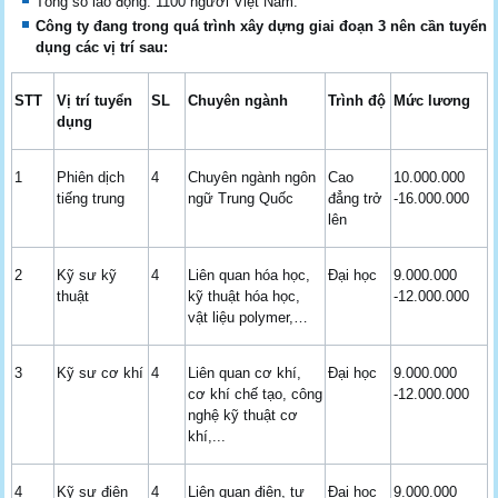
Tổng số lao động: 1100 người Việt Nam.
Công ty đang trong quá trình xây dựng giai đoạn 3 nên cần tuyển
dụng các vị trí sau:
STT
Vị trí tuyển
SL
Chuyên ngành
Trình
độ
Mức lương
dụng
1
Phiên dịch
4
Chuyên ngành ngôn
Cao
10.000.000
tiếng trung
ngữ Trung Quốc
đẳng trở
-16.000.000
lên
2
Kỹ sư kỹ
4
Liên quan hóa học,
Đại học
9.000.000
thuật
kỹ thuật hóa học,
-12.000.000
vật liệu polymer,…
3
Kỹ sư cơ khí
4
Liên quan cơ khí,
Đại học
9.000.000
cơ khí chế tạo, công
-12.000.000
nghệ kỹ thuật cơ
khí,...
4
Kỹ sư điện
4
Liên quan điện, tự
Đại học
9.000.000