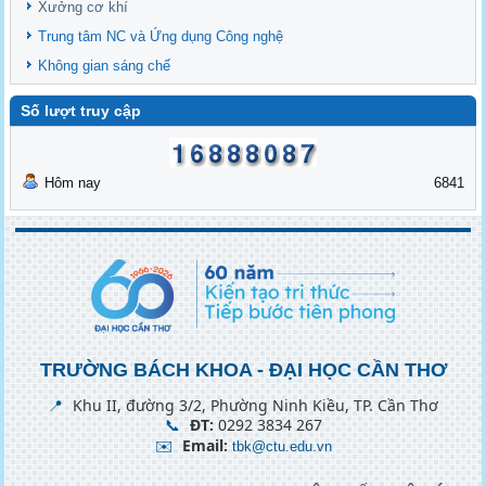
Xưởng cơ khí
Trung tâm NC và Ứng dụng Công nghệ
Không gian sáng chế
Số lượt truy cập
Hôm nay
6841
TRƯỜNG BÁCH KHOA - ĐẠI HỌC CẦN THƠ
📍
Khu II, đường 3/2, Phường Ninh Kiều, TP. Cần Thơ
📞
ĐT:
0292 3834 267
✉️
Email:
tbk@ctu.edu.vn