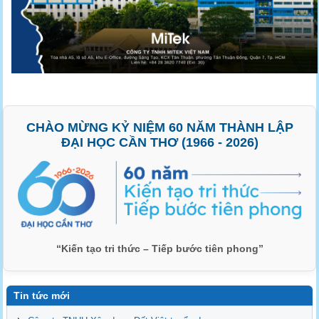
CHÀO MỪNG KỶ NIỆM 60 NĂM THÀNH LẬP
ĐẠI HỌC CẦN THƠ (1966 - 2026)
“Kiến tạo tri thức – Tiếp bước tiên phong”
Tin tức mới