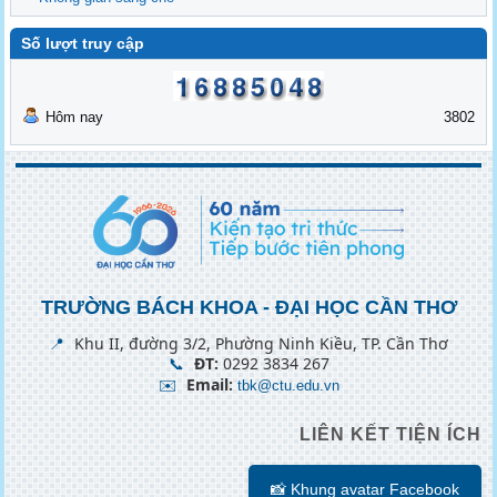
Số lượt truy cập
Hôm nay
3802
TRƯỜNG BÁCH KHOA - ĐẠI HỌC CẦN THƠ
📍
Khu II, đường 3/2, Phường Ninh Kiều, TP. Cần Thơ
📞
ĐT:
0292 3834 267
✉️
Email:
tbk@ctu.edu.vn
LIÊN KẾT TIỆN ÍCH
📸 Khung avatar Facebook