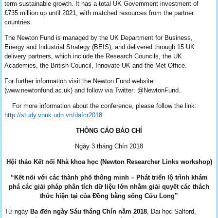
term sustainable growth. It has a total UK Government investment of
£735 million up until 2021, with matched resources from the partner
countries.
The Newton Fund is managed by the UK Department for Business,
Energy and Industrial Strategy (BEIS), and delivered through 15 UK
delivery partners, which include the Research Councils, the UK
Academies, the British Council, Innovate UK and the Met Office.
For further information visit the Newton Fund website
(www.newtonfund.ac.uk) and follow via Twitter: @NewtonFund.
For more information about the conference, please follow the link:
http://study.vnuk.udn.vn/dafcr2018
THÔNG CÁO BÁO CHÍ
Ngày 3 tháng Chín 2018
Hội thảo Kết nối Nhà khoa học (Newton Researcher Links workshop)
“Kết nối với các thành phố thông minh – Phát triển lộ trình khám
phá các giải pháp phân tích dữ liệu lớn nhằm giải quyết các thách
thức hiện tại của Đồng bằng sông Cửu Long”
Từ ngày
Ba đến ngày Sáu tháng Chín năm 2018
, Đại học Salford,