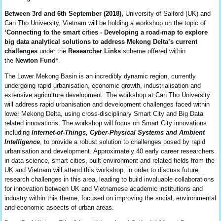
Between 3rd and 6th September (2018),
University of Salford (UK) and
Can Tho University, Vietnam will be holding a workshop on the topic of
‘Connecting to the smart cities - Developing a road-map to explore
big data analytical solutions to address Mekong Delta’s current
challenges
under the
Researcher Links
scheme offered within
the
Newton Fund
*.
The Lower Mekong Basin is an incredibly dynamic region, currently
undergoing rapid urbanisation, economic growth, industrialisation and
extensive agriculture development. The workshop at Can Tho University
will address rapid urbanisation and development challenges faced within
lower Mekong Delta, using cross-disciplinary Smart City and Big Data
related innovations. The workshop will focus on Smart City innovations
including
Internet-of-Things, Cyber-Physical Systems and Ambient
Intelligence
, to provide a robust solution to challenges posed by rapid
urbanisation and development. Approximately 40 early career researchers
in data science, smart cities, built environment and related fields from the
UK and Vietnam will attend this workshop, in order to discuss future
research challenges in this area, leading to build invaluable collaborations
for innovation between UK and Vietnamese academic institutions and
industry within this theme, focused on improving the social, environmental
and economic aspects of urban areas.