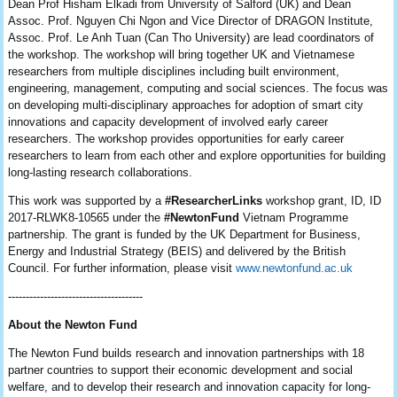
Dean Prof Hisham Elkadi from University of Salford (UK) and Dean
Assoc. Prof. Nguyen Chi Ngon and Vice Director of DRAGON Institute,
Assoc. Prof. Le Anh Tuan (Can Tho University) are lead coordinators of
the workshop. The workshop will bring together UK and Vietnamese
researchers from multiple disciplines including built environment,
engineering, management, computing and social sciences. The focus was
on developing multi-disciplinary approaches for adoption of smart city
innovations and capacity development of involved early career
researchers. The workshop provides opportunities for early career
researchers to learn from each other and explore opportunities for building
long-lasting research collaborations.
This work was supported by a
#ResearcherLinks
workshop grant, ID, ID
2017-RLWK8-10565 under the
#NewtonFund
Vietnam Programme
partnership. The grant is funded by the UK Department for Business,
Energy and Industrial Strategy (BEIS) and delivered by the British
Council. For further information, please visit
www.newtonfund.ac.uk
--------------------------------------
About the Newton Fund
The Newton Fund builds research and innovation partnerships with 18
partner countries to support their economic development and social
welfare, and to develop their research and innovation capacity for long-