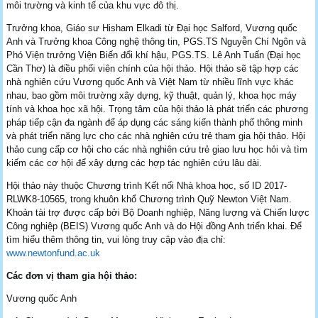
môi trường và kinh tế của khu vực đô thị.
Trưởng khoa, Giáo sư Hisham Elkadi từ Đại học Salford, Vương quốc
Anh và Trưởng khoa Công nghệ thông tin, PGS.TS Nguyễn Chí Ngôn và
Phó Viện trưởng Viện Biến đổi khí hậu, PGS.TS. Lê Anh Tuấn (Đại học
Cần Thơ) là điều phối viên chính của hội thảo. Hội thảo sẽ tập hợp các
nhà nghiên cứu Vương quốc Anh và Việt Nam từ nhiều lĩnh vực khác
nhau, bao gồm môi trường xây dựng, kỹ thuật, quản lý, khoa học máy
tính và khoa học xã hội. Trọng tâm của hội thảo là phát triển các phương
pháp tiếp cận đa ngành để áp dụng các sáng kiến thành phố thông minh
và phát triển năng lực cho các nhà nghiên cứu trẻ tham gia hội thảo. Hội
thảo cung cấp cơ hội cho các nhà nghiên cứu trẻ giao lưu học hỏi và tìm
kiếm các cơ hội để xây dựng các hợp tác nghiên cứu lâu dài.
Hội thảo này thuộc Chương trình Kết nối Nhà khoa học, số ID 2017-
RLWK8-10565, trong khuôn khổ Chương trình Quỹ Newton Việt Nam.
Khoản tài trợ được cấp bởi Bộ Doanh nghiệp, Năng lượng và Chiến lược
Công nghiệp (BEIS) Vương quốc Anh và do Hội đồng Anh triển khai. Để
tìm hiểu thêm thông tin, vui lòng truy cập vào địa chỉ:
www.newtonfund.ac.uk
Các đơn vị tham gia hội thảo:
Vương quốc Anh