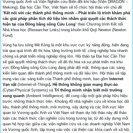
Vương quốc Anh và Viện Nghiên cứu Biến đổi khí hậu (Viện DRAGON –
Mekong), Đại học Cần Thơ, Việt Nam sẽ tổ chức hội thảo với chủ đề
“
Kết nối với các thành phố thông minh – Phát triển lộ trình khám phá
các giải pháp phân tích dữ liệu lớn nhằm giải quyết các thách thức
hiện tại của Đồng bằng sông Cửu Long
” theo Chương trình Kết nối
Nhà khoa học (Researcher Links) trong khuôn khổ Quỹ Newton (Newton
Fund).
Vùng hạ lưu sông Mê Kông là một khu vực cực kỳ năng động, hiện đang
trải qua quá trình đô thị hóa, tăng trưởng kinh tế, công nghiệp hóa nhanh
chóng và phát triển nông nghiệp rộng lớn. Hội thảo tại Đại học Cần Thơ
sẽ giải quyết những thách thức về đô thị hóa và sự phát triển mà khu
vực Đồng bằng sông Cửu Long đang phải đối mặt, thông qua các sáng
kiến liên quan đến thành phố thông minh và dữ liệu lớn. Hội thảo sẽ tập
trung vào các sáng kiến của Thành phố thông minh, bao gồm
Internet
Vạn vật
(Internet-of-Things
), Hệ thống không gian mạng thực-ảo
(Cyber-Physical Systems) và
Trí thông minh nhận biết môi trường
xung quanh
(Ambient Intelligence), để cung cấp một giải pháp hữu hiệu
trước những thách thức trên. Khoảng 40 nhà nghiên cứu về khoa học dữ
liệu, thành phố thông minh, môi trường, xây dựng và các lĩnh vực liên
quan từ Vương quốc Anh và Việt Nam sẽ tham dự hội thảo này để thảo
luận các thách thức cần nghiên cứu trong tương lai; từ đó xây dựng mối
quan hệ hợp tác giữa các viện nghiên cứu và các doanh nghiệp Việt Nam
và Vương quốc Anh, tập trung vào việc cải thiện các khía cạnh về xã hội,