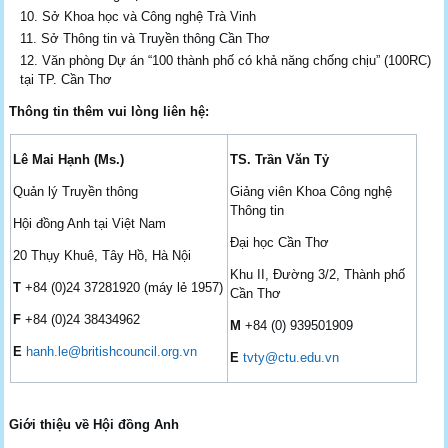
Sở Khoa học và Công nghệ Trà Vinh
Sở Thông tin và Truyền thông Cần Thơ
Văn phòng Dự án “100 thành phố có khả năng chống chịu” (100RC)
tại TP. Cần Thơ
Thông tin thêm vui lòng liên hệ:
Lê Mai Hạnh (Ms.)
TS. Trần Văn Tỷ
Quản lý Truyền thông
Giảng viên Khoa Công nghệ
Thông tin
Hội đồng Anh tại Việt Nam
Đại học Cần Thơ
20 Thụy Khuê, Tây Hồ, Hà Nội
Khu II, Đường 3/2, Thành phố
T
+84 (0)24 37281920 (máy lẻ 1957)
Cần Thơ
F
+84 (0)24 38434962
M
+84 (0) 939501909
E
hanh.le@britishcouncil.org.vn
E
tvty@ctu.edu.vn
Giới thiệu về Hội đồng Anh