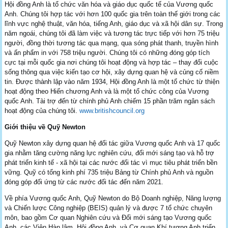
Hội đồng Anh là tổ chức văn hóa và giáo dục quốc tế của Vương quốc
Anh. Chúng tôi hợp tác với hơn 100 quốc gia trên toàn thế giới trong các
lĩnh vực nghệ thuật, văn hóa, tiếng Anh, giáo dục và xã hội dân sự. Trong
năm ngoái, chúng tôi đã làm việc và tương tác trực tiếp với hơn 75 triệu
người, đồng thời tương tác qua mạng, qua sóng phát thanh, truyền hình
và ấn phẩm in với 758 triệu người. Chúng tôi có những đóng góp tích
cực tại mỗi quốc gia nơi chúng tôi hoạt động và hợp tác – thay đổi cuộc
sống thông qua việc kiến tạo cơ hội, xây dựng quan hệ và củng cố niềm
tin. Được thành lập vào năm 1934, Hội đồng Anh là một tổ chức từ thiện
hoạt động theo Hiến chương Anh và là một tổ chức công của Vương
quốc Anh. Tài trợ đến từ chính phủ Anh chiếm 15 phần trăm ngân sách
hoạt động của chúng tôi.
www.britishcouncil.org
Giới thiệu về Quỹ Newton
Quỹ Newton xây dựng quan hệ đối tác giữa Vương quốc Anh và 17 quốc
gia nhằm tăng cường năng lực nghiên cứu, đổi mới sáng tạo và hỗ trợ
phát triển kinh tế - xã hội tại các nước đối tác vì mục tiêu phát triển bền
vững. Quỹ có tổng kinh phí 735 triệu Bảng từ Chính phủ Anh và nguồn
đóng góp đối ứng từ các nước đối tác đến năm 2021.
Về phía Vương quốc Anh, Quỹ Newton do Bộ Doanh nghiệp, Năng lượng
và Chiến lược Công nghiệp (BEIS) quản lý và được 7 tổ chức chuyên
môn, bao gồm Cơ quan Nghiên cứu và Đổi mới sáng tạo Vương quốc
Anh, các Viện Hàn lâm, Hội đồng Anh, và Cơ quan Khí tượng Anh triển