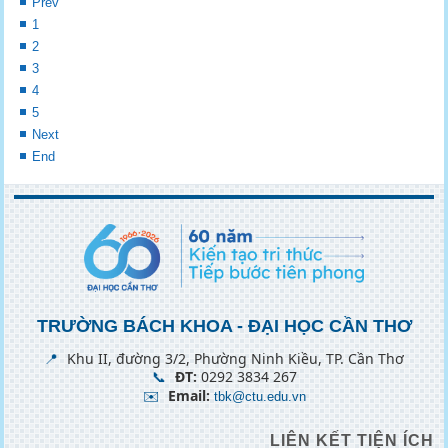
Prev
1
2
3
4
5
Next
End
TRƯỜNG BÁCH KHOA - ĐẠI HỌC CẦN THƠ
📍
Khu II, đường 3/2, Phường Ninh Kiều, TP. Cần Thơ
📞
ĐT:
0292 3834 267
✉️
Email:
tbk@ctu.edu.vn
LIÊN KẾT TIỆN ÍCH