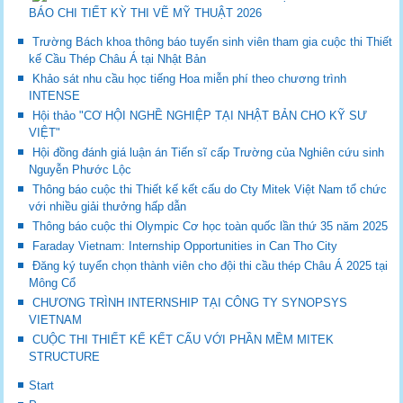
BÁO CHI TIẾT KỲ THI VẼ MỸ THUẬT 2026
Trường Bách khoa thông báo tuyển sinh viên tham gia cuộc thi Thiết
kế Cầu Thép Châu Á tại Nhật Bản
Khảo sát nhu cầu học tiếng Hoa miễn phí theo chương trình
INTENSE
Hội thảo "CƠ HỘI NGHỀ NGHIỆP TẠI NHẬT BẢN CHO KỸ SƯ
VIỆT"
Hội đồng đánh giá luận án Tiến sĩ cấp Trường của Nghiên cứu sinh
Nguyễn Phước Lộc
Thông báo cuộc thi Thiết kế kết cấu do Cty Mitek Việt Nam tổ chức
với nhiều giải thưởng hấp dẫn
Thông báo cuộc thi Olympic Cơ học toàn quốc lần thứ 35 năm 2025
Faraday Vietnam: Internship Opportunities in Can Tho City
Đăng ký tuyển chọn thành viên cho đội thi cầu thép Châu Á 2025 tại
Mông Cổ
CHƯƠNG TRÌNH INTERNSHIP TẠI CÔNG TY SYNOPSYS
VIETNAM
CUỘC THI THIẾT KẾ KẾT CẤU VỚI PHẦN MỀM MITEK
STRUCTURE
Start