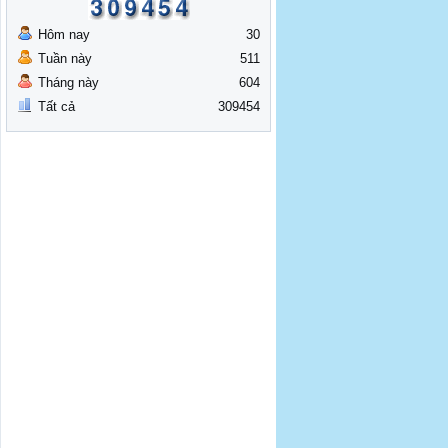
Hôm nay
30
Tuần này
511
Tháng này
604
Tất cả
309454