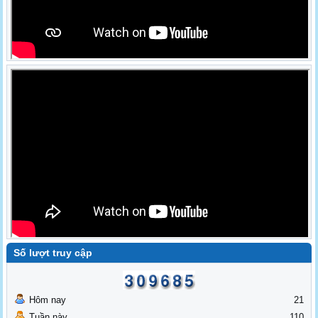
Số lượt truy cập
Hôm nay
21
Tuần này
110