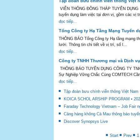
Tập đoàn bưu chính viễn thông Việt 
VIỄN THÔNG ĐỒNG THÁP TUYỂN DỤNG NHÂN
tuyển dụng làm việc tại đơn vị, gồm các vị tr
đọc tiếp...
Tổng Công ty Hạ Tầng Mạng Tuyển d
THÔNG BÁO Tổng Công ty Hạ tầng mạng thôn
lưới. Thông tin chi tiết về vị trí, số l...
đọc tiếp...
Công ty TNHH Thương mại và Dịch v
THÔNG BÁO TUYỂN DỤNG CÔNG TY TNHH
Sự Nghiệp Vững Chắc Cùng COMTECH Cần 
đọc tiếp...
Tập đoàn bưu chính viễn thông Việt Nam 
KOICA SCHOL ARSHIP PROGRAM • 20
Faraday Technology Vietnam – Job Fair n
Cảng hàng không Cà Mau thông báo tuyể
Discover Synopsys Live
Start
Prev
1