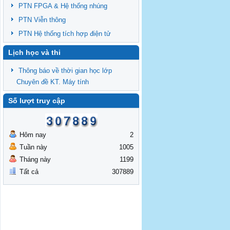
PTN FPGA & Hệ thống nhúng
PTN Viễn thông
PTN Hệ thống tích hợp điện tử
Lịch học và thi
Thông báo về thời gian học lớp
Chuyên đề KT. Máy tính
Số lượt truy cập
Hôm nay
2
Tuần này
1005
Tháng này
1199
Tất cả
307889