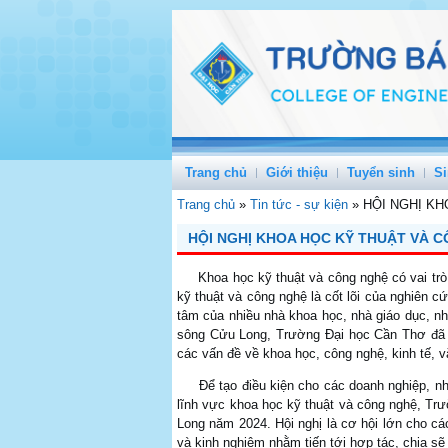
Trang chủ
Giới thiệu
Tuyển sinh
Si
Trang chủ
»
Tin tức - sự kiện
»
HỘI NGHỊ K
HỘI NGHỊ KHOA HỌC KỸ THUẬT VÀ 
Khoa học kỹ thuật và công nghệ có vai trò r
kỹ thuật và công nghệ là cốt lõi của nghiên 
tâm của nhiều nhà khoa học, nhà giáo dục, nh
sông Cửu Long, Trường Đại học Cần Thơ đã t
các vấn đề về khoa học, công nghệ, kinh tế, v
Để tạo điều kiện cho các doanh nghiệp, nhà n
lĩnh vực khoa học kỹ thuật và công nghệ, Tr
Long năm 2024. Hội nghị là cơ hội lớn cho cá
và kinh nghiệm nhằm tiến tới hợp tác, chia sẽ