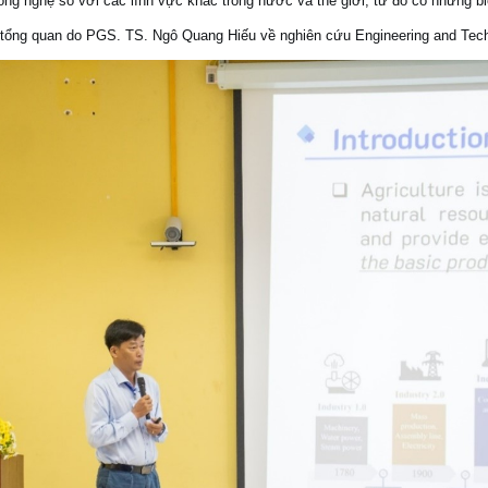
công nghệ so với các lĩnh vực khác trong nước và thế giới, từ đó có những b
tổng quan do PGS. TS. Ngô Quang Hiếu về nghiên cứu Engineering and Techn