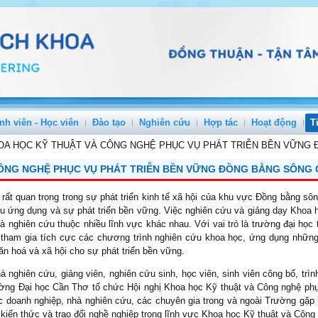
nh viên - Học viên
Đào tạo
Nghiên cứu
Hợp tác
Hoạt động
T
HOA HỌC KỸ THUẬT VÀ CÔNG NGHỆ PHỤC VỤ PHÁT TRIỄN BỀN VỮNG
CÔNG NGHỆ PHỤC VỤ PHÁT TRIỄN BỀN VỮNG ĐỒNG BẰNG SÔNG 
ất quan trọng trong sự phát triển kinh tế xã hội của khu vực Đồng bằng 
cứu ứng dụng và sự phát triển bền vững. Việc nghiên cứu và giảng dạy Kho
à nghiên cứu thuộc nhiều lĩnh vực khác nhau. Với vai trò là trường đại họ
ham gia tích cực các chương trình nghiên cứu khoa học, ứng dụng những 
ăn hoá và xã hội cho sự phát triển bền vững.
ghiên cứu, giảng viên, nghiên cứu sinh, học viên, sinh viên công bố, trì
ường Đại học Cần Thơ tổ chức Hội nghị Khoa học Kỹ thuật và Công nghệ ph
c doanh nghiệp, nhà nghiên cứu, các chuyên gia trong và ngoài Trường gặp 
 kiến thức và trao đổi nghề nghiệp trong lĩnh vực Khoa học Kỹ thuật và Côn