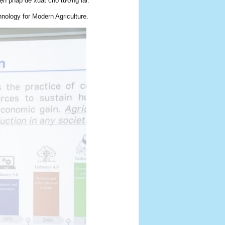
iện pháp đề xuất cho tương lai.
ology for Modern Agriculture.