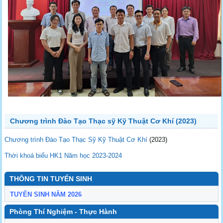
Chương trình Đào Tạo Thạc sỹ Kỹ Thuật Cơ Khí (2023)
Chương trình Đào Tạo Thạc Sỹ Kỹ Thuật Cơ Khí
(2023)
Thời khoá biểu HK1 Năm học 2023-2024
THÔNG TIN TUYỂN SINH
TUYỂN SINH NĂM 2026
Phòng Thí Nghiệm - Thực Hành