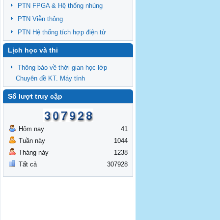
PTN FPGA & Hệ thống nhúng
PTN Viễn thông
PTN Hệ thống tích hợp điện tử
Lịch học và thi
Thông báo về thời gian học lớp
Chuyên đề KT. Máy tính
Số lượt truy cập
Hôm nay
41
Tuần này
1044
Tháng này
1238
Tất cả
307928