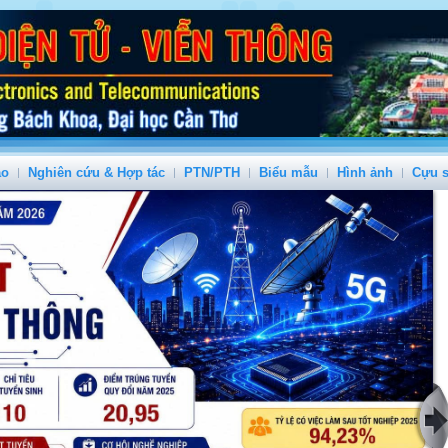
ạo
Nghiên cứu & Hợp tác
PTN/PTH
Biểu mẫu
Hình ảnh
Cựu s