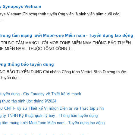
Ty Synopsys Vietnam
ys Vietnam Chương trình tuyển ứng viên là sinh viên năm cuối các
..
 Trung tâm mạng lưới MobiFone Miền nam - Tuyển dụng lao động
 TRUNG TÂM MẠNG LƯỚI MOBIFONE MIỀN NAM THÔNG BÁO TUYỂN
 MIỀN NAM - THUỘC TỔNG CÔNG T...
ương thông báo tuyển dụng
BÁO TUYỂN DỤNG Chi nhánh Công trình Viettel Bình Dương thuộc
 tuyển dụn...
tuyển dụng - Cty Faraday về Thiết kế Vi mạch
thực tập sinh đợt tháng 9/2024
 CNTT- Kỹ sư Thiết kế Vi mạch Điện tử và Thực tập sinh
g ty TNHH Kỹ thuật quản lý bay - Thông báo tuyển dụng
ng tâm mạng lưới MobiFone Miền nam - Tuyển dụng lao động