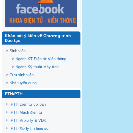
Khảo sát ý kiến về Chương trình
Đào tạo
Sinh viên
Ngành KT Điện tử Viễn thông
Ngành Kỹ thuật Máy tính
Cựu sinh viên
Nhà tuyển dụng
PTN/PTH
PTH Điện tử cơ bản
PTH Mạch điện tử
PTH Vi xử lý & VĐK
PTH Xử lý tín hiệu số