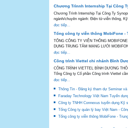
Chương Trìnnh Internship Tại Công 
Chương Trình Internship Tại Công Ty Synops
ngành/chuyên ngành: Điện tử-viễn thông, Kỹ.
đọc tiếp...
Tổng công ty viễn thông MobiFone -
TỔNG CÔNG TY VIỄN THÔNG MOBIFONE
DỤNG TRUNG TÂM MẠNG LƯỚI MOBIFONE
đọc tiếp...
Công trình Viettel chi nhánh Bình D
CÔNG TRÌNH VIETTEL BÌNH DƯƠNG THÔNG 
Tổng Công ty Cổ phần Công trình Viettel cần
đọc tiếp...
Thông Tin - Đăng ký tham dự Seminar và 
Faraday Technology Việt Nam Tuyển dụng 
Công ty TNHH Connexus tuyển dụng Kỹ sư
Tổng Công ty quản lý bay Việt Nam - Côn
Tổng công ty viễn thông MobiFone - Tru