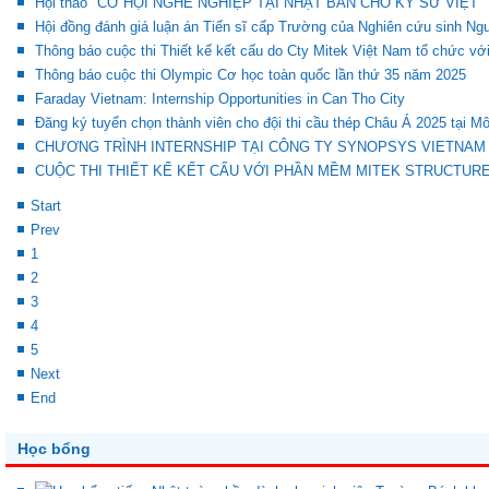
Hội thảo "CƠ HỘI NGHỀ NGHIỆP TẠI NHẬT BẢN CHO KỸ SƯ VIỆT"
Hội đồng đánh giá luận án Tiến sĩ cấp Trường của Nghiên cứu sinh N
Thông báo cuộc thi Thiết kế kết cấu do Cty Mitek Việt Nam tổ chức vớ
Thông báo cuộc thi Olympic Cơ học toàn quốc lần thứ 35 năm 2025
Faraday Vietnam: Internship Opportunities in Can Tho City
Đăng ký tuyển chọn thành viên cho đội thi cầu thép Châu Á 2025 tại M
CHƯƠNG TRÌNH INTERNSHIP TẠI CÔNG TY SYNOPSYS VIETNAM
CUỘC THI THIẾT KẾ KẾT CẤU VỚI PHẦN MỀM MITEK STRUCTUR
Start
Prev
1
2
3
4
5
Next
End
Học bổng