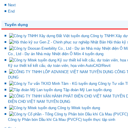
Next
End
Tuyển dụng
Công ty TNHH Xây dựn
Hội thảo kỹ
Co., Ltd - Dự án Nhà máy Nhiệt điện Ô Môn 4 tuyển dụng
Kỹ sư thiết kế kết cấu, dự toán viên, họa viên AutoCAD/Revit
CÔNG 
DỤNG
Công ty Tư vấn 
Tập đoàn Mỹ Lan tuyển dụng
ĐIỆN CHD VIỆT NAM TUYỂN DỤNG
Công ty Mitek tuyển dụng
Công ty Phân bón Dầu khí Cà Mau (PVCFC) tuyển thực tập sinh