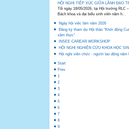
HỘI NGHỊ TIẾP XÚC GIỮA LÃNH ĐẠO T
Tối ngày 18/05/2026, tại Hội trường RLC –
Bách khoa và đại biểu sinh viên năm h...
Ngày hội việc làm năm 2026
Đăng ký tham dự Hội thảo “Khởi động Cuộ
xâm thực”
INSEE CAREAR WORKSHOP
HỘI NGHỊ NGHIÊN CỨU KHOA HỌC SIN
Hội nghị viên chức - người lao động năm 
Start
Prev
1
2
3
4
5
6
7
8
9