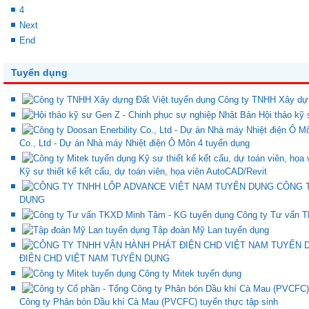
4
Next
End
Tuyển dụng
Công ty TNHH Xây dựn
Hội thảo kỹ
Co., Ltd - Dự án Nhà máy Nhiệt điện Ô Môn 4 tuyển dụng
Kỹ sư thiết kế kết cấu, dự toán viên, họa viên AutoCAD/Revit
CÔNG 
DỤNG
Công ty Tư vấn 
Tập đoàn Mỹ Lan tuyển dụng
ĐIỆN CHD VIỆT NAM TUYỂN DỤNG
Công ty Mitek tuyển dụng
Công ty Phân bón Dầu khí Cà Mau (PVCFC) tuyển thực tập sinh