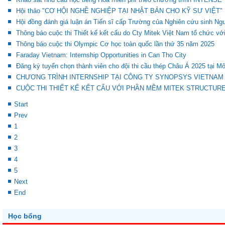
Hội thảo "CƠ HỘI NGHỀ NGHIỆP TẠI NHẬT BẢN CHO KỸ SƯ VIỆT"
Hội đồng đánh giá luận án Tiến sĩ cấp Trường của Nghiên cứu sinh N
Thông báo cuộc thi Thiết kế kết cấu do Cty Mitek Việt Nam tổ chức vớ
Thông báo cuộc thi Olympic Cơ học toàn quốc lần thứ 35 năm 2025
Faraday Vietnam: Internship Opportunities in Can Tho City
Đăng ký tuyển chọn thành viên cho đội thi cầu thép Châu Á 2025 tại M
CHƯƠNG TRÌNH INTERNSHIP TẠI CÔNG TY SYNOPSYS VIETNAM
CUỘC THI THIẾT KẾ KẾT CẤU VỚI PHẦN MỀM MITEK STRUCTUR
Start
Prev
1
2
3
4
5
Next
End
Học bổng