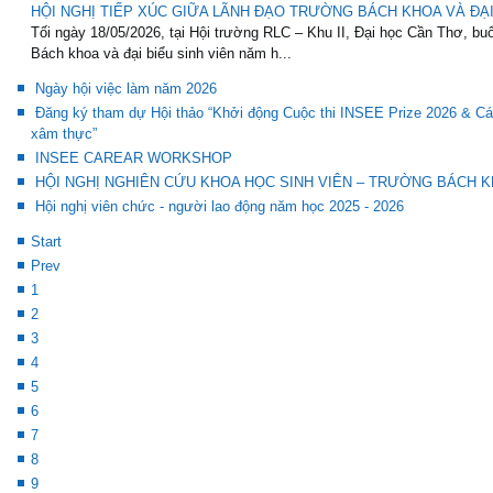
HỘI NGHỊ TIẾP XÚC GIỮA LÃNH ĐẠO TRƯỜNG BÁCH KHOA VÀ ĐẠI 
Tối ngày 18/05/2026, tại Hội trường RLC – Khu II, Đại học Cần Thơ, buổ
Bách khoa và đại biểu sinh viên năm h...
Ngày hội việc làm năm 2026
Đăng ký tham dự Hội thảo “Khởi động Cuộc thi INSEE Prize 2026 & Các
xâm thực”
INSEE CAREAR WORKSHOP
HỘI NGHỊ NGHIÊN CỨU KHOA HỌC SINH VIÊN – TRƯỜNG BÁCH KH
Hội nghị viên chức - người lao động năm học 2025 - 2026
Start
Prev
1
2
3
4
5
6
7
8
9