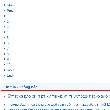
Start
Prev
1
2
3
4
5
6
7
8
9
10
Next
End
Tin tức - Thông báo
THÔNG BÁO C
Trường Bách khoa thông báo tuyển sinh viên tham gia cuộc thi Thiết 
Khảo sát nhu cầu học tiếng Hoa miễn phí theo chương trình INTENSE