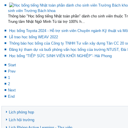
sinh viên Trường Bách khoa
Thông báo "Học bổng tiếng Nhật toàn phần" dành cho sinh viên thuộc T
Trung tâm Nhật Ngữ Minh Tú tài trợ 100% h...
Học bổng Toyota 2024 - Hỗ trợ sinh viên Chuyên ngành Kỹ thuật và Mô
Lễ trao học bổng WEAV 2022
Thông báo học bổng của Công ty TNHH Tư vấn xây dựng Tân CC 20 suất 
Đăng ký tham dự và buổi phỏng vấn học bổng của trường NTUST, Đài
Học bổng “TIẾP SỨC SINH VIÊN KHỞI NGHIỆP”- Hải Phong
Start
Prev
1
2
Next
End
Lịch phòng họp
Lịch hội trường
Lịch Phòng Active Learning - Thư viện