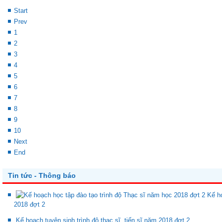
Start
Prev
1
2
3
4
5
6
7
8
9
10
Next
End
Tin tức - Thông báo
Kế h
2018 đợt 2
Kế hoạch tuyên sinh trình độ thạc sĩ, tiến sĩ năm 2018 đợt 2