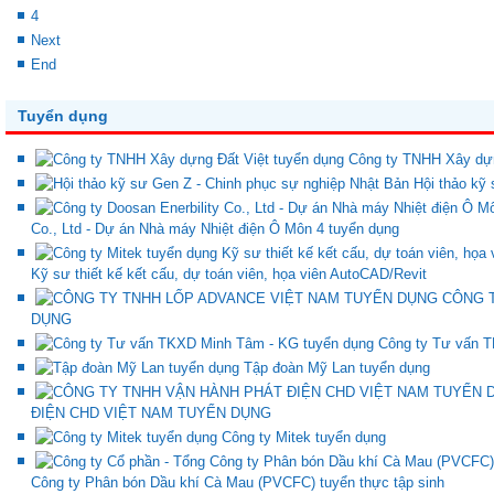
4
Next
End
Tuyển dụng
Công ty TNHH Xây dựn
Hội thảo kỹ
Co., Ltd - Dự án Nhà máy Nhiệt điện Ô Môn 4 tuyển dụng
Kỹ sư thiết kế kết cấu, dự toán viên, họa viên AutoCAD/Revit
CÔNG 
DỤNG
Công ty Tư vấn 
Tập đoàn Mỹ Lan tuyển dụng
ĐIỆN CHD VIỆT NAM TUYỂN DỤNG
Công ty Mitek tuyển dụng
Công ty Phân bón Dầu khí Cà Mau (PVCFC) tuyển thực tập sinh