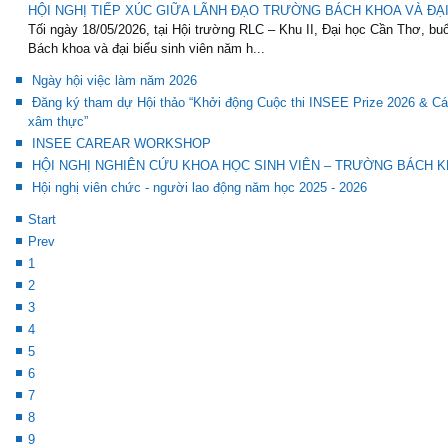
HỘI NGHỊ TIẾP XÚC GIỮA LÃNH ĐẠO TRƯỜNG BÁCH KHOA VÀ ĐẠI 
Tối ngày 18/05/2026, tại Hội trường RLC – Khu II, Đại học Cần Thơ, buổ
Bách khoa và đại biểu sinh viên năm h...
Ngày hội việc làm năm 2026
Đăng ký tham dự Hội thảo “Khởi động Cuộc thi INSEE Prize 2026 & Các
xâm thực”
INSEE CAREAR WORKSHOP
HỘI NGHỊ NGHIÊN CỨU KHOA HỌC SINH VIÊN – TRƯỜNG BÁCH KH
Hội nghị viên chức - người lao động năm học 2025 - 2026
Start
Prev
1
2
3
4
5
6
7
8
9