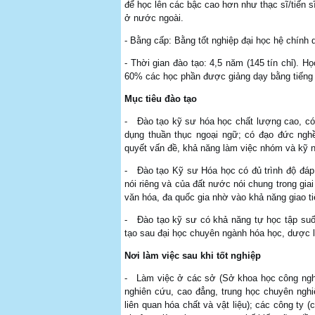
để học lên các bậc cao hơn như thạc sĩ/tiến sĩ
ở nước ngoài.
- Bằng cấp: Bằng tốt nghiệp đại học hệ chính
- Thời gian đào tạo: 4,5 năm (145 tín chỉ). 
60% các học phần được giảng dạy bằng tiếng
Mục tiêu đào tạo
- Đào tạo kỹ sư hóa học chất lượng cao, có
dụng thuần thục ngoại ngữ; có đạo đức nghề 
quyết vấn đề, khả năng làm việc nhóm và kỹ nă
- Đào tạo Kỹ sư Hóa học có đủ trình độ đáp
nói riêng và của đất nước nói chung trong giai
văn hóa, đa quốc gia nhờ vào khả năng giao ti
- Đào tạo kỹ sư có khả năng tự học tập suốt
tạo sau đại học chuyên ngành hóa học, dược l
Nơi làm việc sau khi tốt nghiệp
- Làm việc ở các sở (Sở khoa học công nghệ
nghiên cứu, cao đẳng, trung học chuyên ngh
liên quan hóa chất và vật liệu); các công ty 