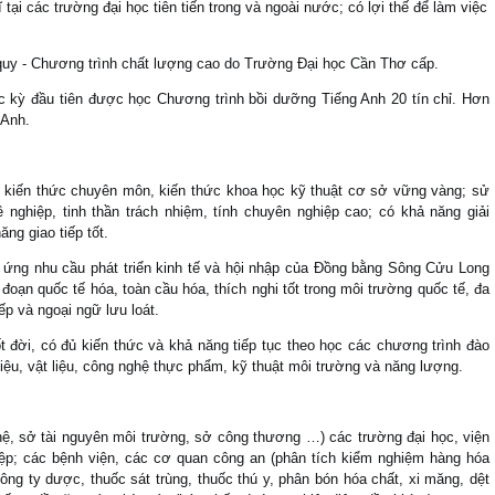
 tại các trường đại học tiên tiến trong và ngoài nước; có lợi thế để làm việc
 quy - Chương trình chất lượng cao do Trường Đại học Cần Thơ cấp.
Học kỳ đầu tiên được học Chương trình bồi dưỡng Tiếng Anh 20 tín chỉ. Hơn
 Anh.
 kiến thức chuyên môn, kiến thức khoa học kỹ thuật cơ sở vững vàng; sử
nghiệp, tinh thần trách nhiệm, tính chuyên nghiệp cao; có khả năng giải
ng giao tiếp tốt.
 ứng nhu cầu phát triển kinh tế và hội nhập của Đồng bằng Sông Cửu Long
 đoạn quốc tế hóa, toàn cầu hóa, thích nghi tốt trong môi trường quốc tế, đa
ếp và ngoại ngữ lưu loát.
 đời, có đủ kiến thức và khả năng tiếp tục theo học các chương trình đào
iệu, vật liệu, công nghệ thực phẩm, kỹ thuật môi trường và năng lượng.
, sở tài nguyên môi trường, sở công thương …) các trường đại học, viện
iệp; các bệnh viện, các cơ quan công an (phân tích kiểm nghiệm hàng hóa
(công ty dược, thuốc sát trùng, thuốc thú y, phân bón hóa chất, xi măng, dệt